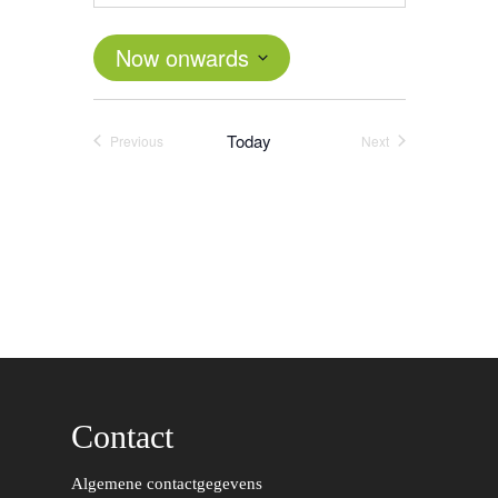
Now onwards
Select
date.
Today
Previous
Next
Events
Events
Contact
Word actief
Algemene contactgegevens