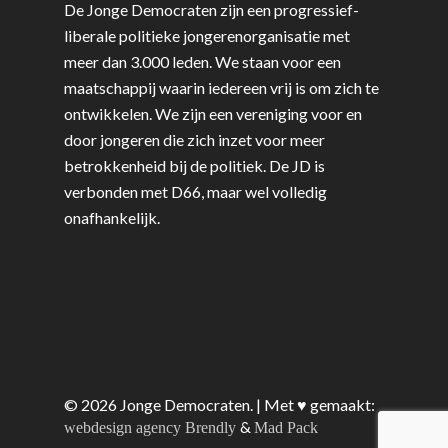
De Jonge Democraten zijn een progressief-
liberale politieke jongerenorganisatie met
meer dan 3.000 leden. We staan voor een
maatschappij waarin iedereen vrij is om zich te
ontwikkelen. We zijn een vereniging voor en
door jongeren die zich inzet voor meer
betrokkenheid bij de politiek. De JD is
verbonden met D66, maar wel volledig
onafhankelijk.
© 2026 Jonge Democraten. | Met ♥︎ gemaakt:
&
webdesign agency Brendly
Mad Pack