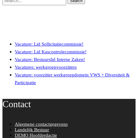
Search
Recente berichten
Vacature: Lid Sollicitatiecommissie!
Vacature: Lid Kascontrolecommissie!
Vacature: Bestuurslid Interne Zaken!
Vacatures: werkgroepvoorzitters
Vacature: voorzitter werkgroepdomein VWS + Diversiteit &
Participatie
Contact
Algemene contactgegevens
Landelijk Bestuur
DEMO Hoofdredactie