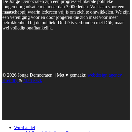
De Jonge Democraten zijn een progressief-liberale politieke
jongerenorganisatie met meer dan 3.000 leden. We staan voor een
maatschappij waarin iedereen vrij is om zich te ontwikkelen. We zijn
een vereniging voor en door jongeren die zich inzet voor meer
betrokkenheid bij de politiek. De JD is verbonden met D66, maar
wel volledig onafhankelijk.
© 2026 Jonge Democraten. | Met ♥︎ gemaakt:
webdesign agency
Brendly
&
Mad Pack
Word actief