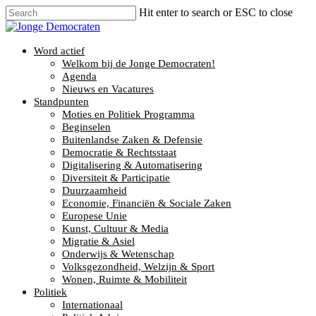
Hit enter to search or ESC to close
Word actief
Welkom bij de Jonge Democraten!
Agenda
Nieuws en Vacatures
Standpunten
Moties en Politiek Programma
Beginselen
Buitenlandse Zaken & Defensie
Democratie & Rechtsstaat
Digitalisering & Automatisering
Diversiteit & Participatie
Duurzaamheid
Economie, Financiën & Sociale Zaken
Europese Unie
Kunst, Cultuur & Media
Migratie & Asiel
Onderwijs & Wetenschap
Volksgezondheid, Welzijn & Sport
Wonen, Ruimte & Mobiliteit
Politiek
Internationaal