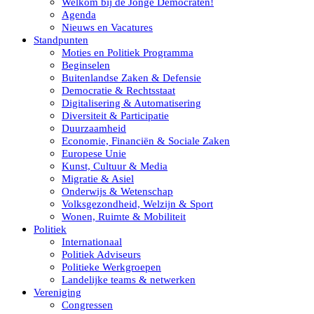
Welkom bij de Jonge Democraten!
Agenda
Nieuws en Vacatures
Standpunten
Moties en Politiek Programma
Beginselen
Buitenlandse Zaken & Defensie
Democratie & Rechtsstaat
Digitalisering & Automatisering
Diversiteit & Participatie
Duurzaamheid
Economie, Financiën & Sociale Zaken
Europese Unie
Kunst, Cultuur & Media
Migratie & Asiel
Onderwijs & Wetenschap
Volksgezondheid, Welzijn & Sport
Wonen, Ruimte & Mobiliteit
Politiek
Internationaal
Politiek Adviseurs
Politieke Werkgroepen
Landelijke teams & netwerken
Vereniging
Congressen