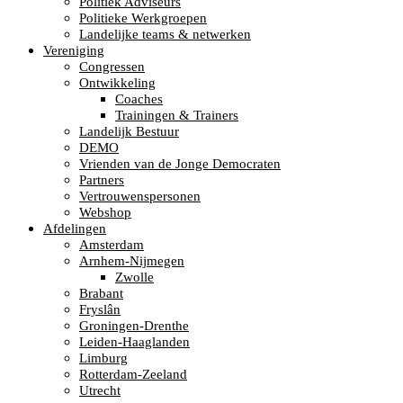
Politiek Adviseurs
Politieke Werkgroepen
Landelijke teams & netwerken
Vereniging
Congressen
Ontwikkeling
Coaches
Trainingen & Trainers
Landelijk Bestuur
DEMO
Vrienden van de Jonge Democraten
Partners
Vertrouwenspersonen
Webshop
Afdelingen
Amsterdam
Arnhem-Nijmegen
Zwolle
Brabant
Fryslân
Groningen-Drenthe
Leiden-Haaglanden
Limburg
Rotterdam-Zeeland
Utrecht