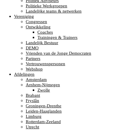
Politiek Adviseurs
Politieke Werkgroepen
Landelijke teams & netwerken
Vereniging
Congressen
Ontwikkeling
Coaches
Trainingen & Trainers
Landelijk Bestuur
DEMO
Vrienden van de Jonge Democraten
Partners
Vertrouwenspersonen
Webshop
Afdelingen
Amsterdam
Arnhem-Nijmegen
Zwolle
Brabant
Fryslân
Groningen-Drenthe
Leiden-Haaglanden
Limburg
Rotterdam-Zeeland
Utrecht