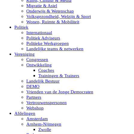
Kunst, Cultuur & Media
Migratie & Asiel
Onderwijs & Wetenschap
Volksgezondheid, Welzijn & Sport
Wonen, Ruimte & Mobiliteit
Politiek
Internationaal
Politiek Adviseurs
Politieke Werkgroepen
Landelijke teams & netwerken
Vereniging
Congressen
Ontwikkeling
Coaches
Trainingen & Trainers
Landelijk Bestuur
DEMO
Vrienden van de Jonge Democraten
Partners
Vertrouwenspersonen
Webshop
Afdelingen
Amsterdam
Arnhem-Nijmegen
Zwolle