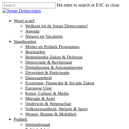
Hit enter to search or ESC to close
Word actief
Welkom bij de Jonge Democraten!
Agenda
Nieuws en Vacatures
Standpunten
Moties en Politiek Programma
Beginselen
Buitenlandse Zaken & Defensie
Democratie & Rechtsstaat
Digitalisering & Automatisering
Diversiteit & Participatie
Duurzaamheid
Economie, Financiën & Sociale Zaken
Europese Unie
Kunst, Cultuur & Media
Migratie & Asiel
Onderwijs & Wetenschap
Volksgezondheid, Welzijn & Sport
Wonen, Ruimte & Mobiliteit
Politiek
Internationaal