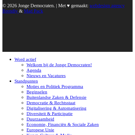
© 2026 Jonge Democraten. | Met ♥︎ gemaakt:
webdesign agency
Brendly
&
Mad Pack
Word actief
Welkom bij de Jonge Democraten!
Agenda
Nieuws en Vacatures
Standpunten
Moties en Politiek Programma
Beginselen
Buitenlandse Zaken & Defensie
Democratie & Rechtsstaat
Digitalisering & Automatisering
Diversiteit & Participatie
Duurzaamheid
Economie, Financiën & Sociale Zaken
Europese Unie